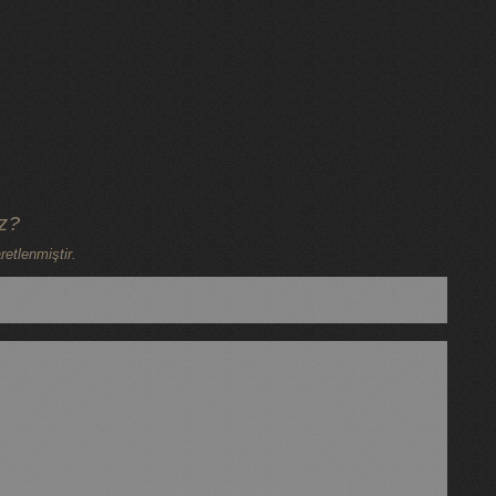
iz?
retlenmiştir.