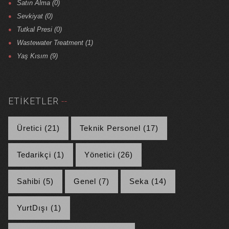
Satın Alma (0)
Sevkiyat (0)
Tutkal Presi (0)
Wastewater Treatment (1)
Yaş Kısım (9)
ETIKETLER
Üretici (21)
Teknik Personel (17)
Tedarikçi (1)
Yönetici (26)
Sahibi (5)
Genel (7)
Seka (14)
YurtDışı (1)