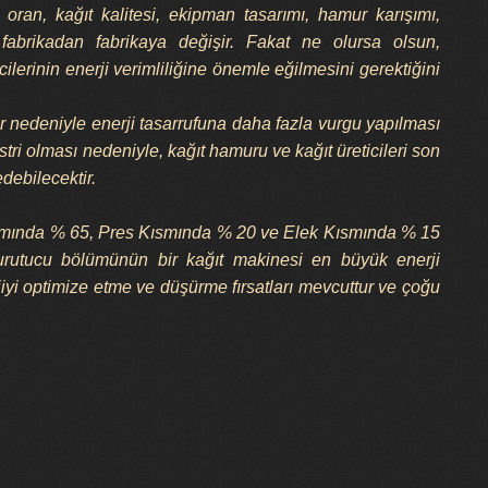
ran, kağıt kalitesi, ekipman tasarımı, hamur karışımı,
 fabrikadan fabrikaya değişir. Fakat ne olursa olsun,
ilerinin enerji verimliliğine önemle eğilmesini gerektiğini
lar nedeniyle enerji tasarrufuna daha fazla vurgu yapılması
tri olması nedeniyle, kağıt hamuru ve kağıt üreticileri son
debilecektir.
ısmında % 65, Pres Kısmında % 20 ve Elek Kısmında % 15
kurutucu bölümünün bir kağıt makinesi en büyük enerji
rjiyi optimize etme ve düşürme fırsatları mevcuttur ve çoğu