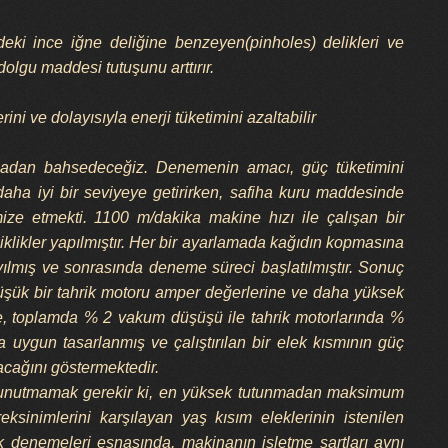
eki ince iğne deliğine benzeyen(pinholes) delikleri ve
olgu maddesi tutuşunu arttırır.
 ve dolayısıyla enerji tüketimini azaltabilir
şmadan bahsedeceğiz. Denemenin amacı, güç tüketimini
 daha iyi bir seviyeye getirirken, safiha kuru maddesinde
ze etmekti. 1100 m/dakika makine hızı ile çalışan bir
klikler yapılmıştır. Her bir ayarlamada kağıdın kopmasına
ılmış ve sonrasında deneme süreci başlatılmıştır. Sonuç
üşük bir tahrik motoru amper değerlerine ve daha yüksek
ere, toplamda % 2 vakum düşüşü ile tahrik motorlarında %
 da uygun tasarlanmış ve çalıştırılan bir elek kısmının güç
tacağını göstermektedir.
a unutmamak gerekir ki, en yüksek tutunmadan maksimum
sinimlerini karşılayan yaş kısım eleklerinin istenilen
lek denemeleri esnasında, makinanın işletme şartları aynı