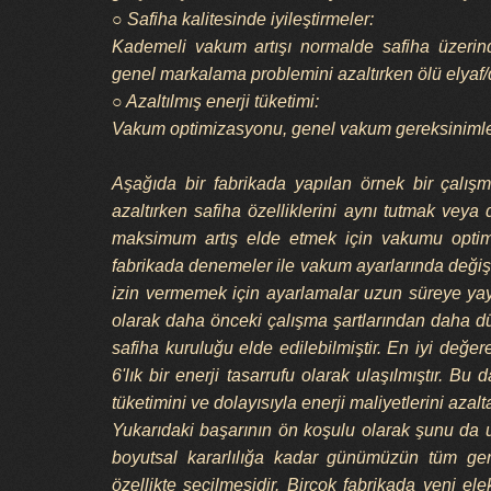
○ Safiha kalitesinde iyileştirmeler:
Kademeli vakum artışı normalde safiha üzerind
genel markalama problemini azaltırken ölü elyaf/d
○ Azaltılmış enerji tüketimi:
Vakum optimizasyonu, genel vakum gereksinimlerini
Aşağıda bir fabrikada yapılan örnek bir çalı
azaltırken safiha özelliklerini aynı tutmak veya
maksimum artış elde etmek için vakumu optimi
fabrikada denemeler ile vakum ayarlarında değişi
izin vermemek için ayarlamalar uzun süreye yay
olarak daha önceki çalışma şartlarından daha d
safiha kuruluğu elde edilebilmiştir. En iyi değ
6'lık bir enerji tasarrufu olarak ulaşılmıştır. Bu
tüketimini ve dolayısıyla enerji maliyetlerini azal
Yukarıdaki başarının ön koşulu olarak şunu d
boyutsal kararlılığa kadar günümüzün tüm gerek
özellikte seçilmesidir. Birçok fabrikada yeni e