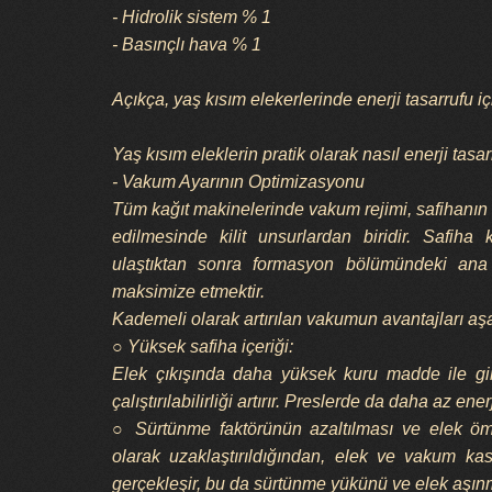
- Hidrolik sistem % 1
- Basınçlı hava % 1
Açıkça, yaş kısım elekerlerinde enerji tasarrufu i
Yaş kısım eleklerin pratik olarak nasıl enerji tasar
- Vakum Ayarının Optimizasyonu
Tüm kağıt makinelerinde vakum rejimi, safihanın 
edilmesinde kilit unsurlardan biridir. Safih
ulaştıktan sonra formasyon bölümündeki ana 
maksimize etmektir.
Kademeli olarak artırılan vakumun avantajları aşağ
○ Yüksek safiha içeriği:
Elek çıkışında daha yüksek kuru madde ile gi
çalıştırılabilirliği artırır. Preslerde da daha az ener
○ Sürtünme faktörünün azaltılması ve elek öm
olarak uzaklaştırıldığından, elek ve vakum ka
gerçekleşir, bu da sürtünme yükünü ve elek aşınma