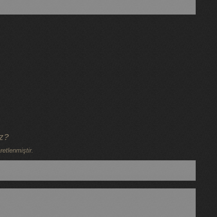
iz?
retlenmiştir.