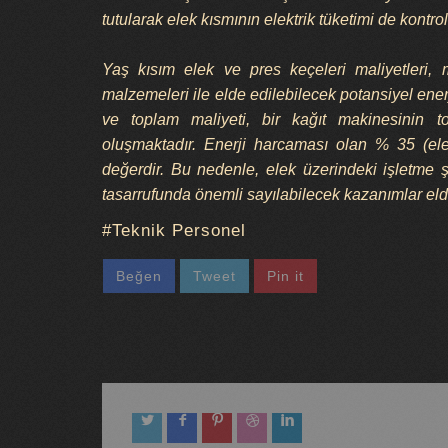
tutularak elek kısmının elektrik tüketimi de kontro
Yaş kısım elek ve pres keçeleri maliyetleri,
malzemeleri ile elde edilebilecek potansiyel enerj
ve toplam maliyeti, bir kağıt makinesinin to
oluşmaktadır. Enerji harcaması olan % 35 (el
değerdir. Bu nedenle, elek üzerindeki işletme ş
tasarrufunda önemli sayılabilecek kazanımlar elde
Teknik Personel
Beğen
Tweet
Pin it