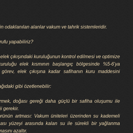
çin odaklanılan alanlar vakum ve tahrik sistemleridir.
rufu yapabiliriz?
elek çıkışındaki kuruluğunun kontrol edilmesi ve optimize
a kuruluğu elek kısmının başlangıç bölgesinde %5-6'ya
görev, elek çıkışına kadar safihanın kuru maddesini
ıdaki gibi özetlenebilir:
rmek, doğası gereği daha güçlü bir safiha oluşumu ile
ji gerekir.
rünün artması: Vakum üniteleri üzerinden su kademeli
sası yüzeyi arasında kalan su ile sürekli bir yağlanma
sını azaltır.