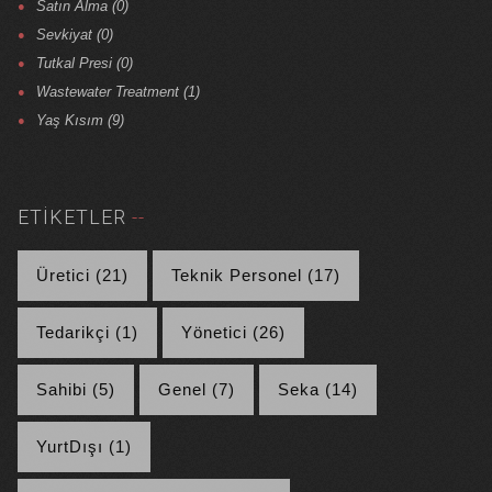
Satın Alma (0)
Sevkiyat (0)
Tutkal Presi (0)
Wastewater Treatment (1)
Yaş Kısım (9)
ETIKETLER
Üretici (21)
Teknik Personel (17)
Tedarikçi (1)
Yönetici (26)
Sahibi (5)
Genel (7)
Seka (14)
YurtDışı (1)