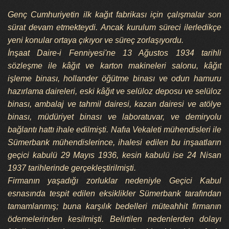
Genç Cumhuriyetin ilk kağıt fabrikası için çalışmalar son
sürat devam etmekteydi. Ancak kurulum süreci ilerledikçe
yeni konular ortaya çıkıyor ve süreç zorlaşıyordu.
İnşaat Daire-i Fenniyesi'ne 13 Ağustos 1934 tarihli
sözleşme ile kâğıt ve karton makineleri salonu, kâğıt
işleme binası, hollander öğütme binası ve odun hamuru
hazırlama daireleri, eski kâğıt ve selüloz deposu ve selüloz
binası, ambalaj ve tahmil dairesi, kazan dairesi ve atölye
binası, müdüriyet binası ve laboratuvar, ve demiryolu
bağlantı hattı ihale edilmişti. Nafıa Vekaleti mühendisleri ile
Sümerbank mühendislerince, ihalesi edilen bu inşaatların
geçici kabulü 29 Mayıs 1936, kesin kabulü ise 24 Nisan
1937 tarihlerinde gerçekleştirilmişti.
Firmanın yaşadığı zorluklar nedeniyle Geçici Kabul
esnasında tespit edilen eksiklikler Sümerbank tarafından
tamamlanmış; buna karşılık bedelleri müteahhit firmanın
ödemelerinden kesilmişti. Belirtilen nedenlerden dolayı