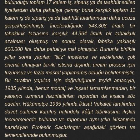
bulunduğu toplam 17 kalem iş, sipariş ya da taahhüt edilen
fiyatlardan daha pahalıya çıkmış; buna karşılık toplam 11
kalem iş de sipariş ya da taahhüt tutarlarından daha ucuza
gerçekleştirilmişti. İncelendiğinde 643.308 liralık bir
tahakkuk fazlasına karşılık 44.364 liralık bir tahakkuk
azalması oluşmuş ve sonuç olarak fabrika yaklaşık
600.000 lira daha pahalıya mal olmuştur. Bununla birlikte
yıllar sonra yapılan “titiz” inceleme ve tetkiklerde, çok
önemli olmayan bir-iki istisna dışında üretim prosesi için
lüzumsuz ve fazla masraf yapılmamış olduğu belirlenmiştir.
Bir taraftan yapılan işin doğruluğunun teyidi amacıyla,
1935 yılında, henüz montaj ve inşaat tamamlanmadan, bir
yabancı uzmana hazırlattırılan rapordan da kısaca söz
edelim. Hükümetçe 1935 yılında İktisat Vekaleti tarafından
davet edilerek kuruluş halindeki kâğıt fabrikasına ilişkin
incelemelerde bulunan ve raporunu aynı yılın Nisanında
hazırlayan Profesör Sachsinger aşağıdaki gözlem ve
temennilerinde bulunmuştur.