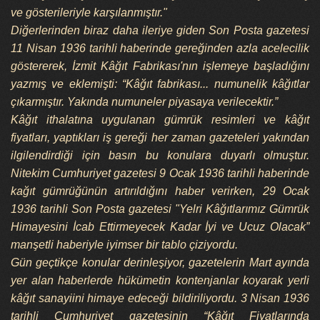
ve gösterileriyle karşılanmıştır."
Diğerlerinden biraz daha ileriye giden Son Posta gazetesi
11 Nisan 1936 tarihli haberinde gereğinden azla acelecilik
göstererek, İzmit Kâğıt Fabrikası'nın işlemeye başladığını
yazmış ve eklemişti: “Kâğıt fabrikası... numunelik kâğıtlar
çıkarmıştır. Yakında numuneler piyasaya verilecektir.”
Kâğıt ithalatına uygulanan gümrük resimleri ve kâğıt
fiyatları, yaptıkları iş gereği her zaman gazeteleri yakından
ilgilendirdiği için basın bu konulara duyarlı olmuştur.
Nitekim Cumhuriyet gazetesi 9 Ocak 1936 tarihli haberinde
kağıt gümrüğünün artırıldığını haber verirken, 29 Ocak
1936 tarihli Son Posta gazetesi "Yelri Kâğıtlarımız Gümrük
Himayesini İcab Ettirmeyecek Kadar İyi ve Ucuz Olacak”
manşetli haberiyle iyimser bir tablo çiziyordu.
Gün geçtikçe konular derinleşiyor, gazetelerin Mart ayında
yer alan haberlerde hükümetin kontenjanlar koyarak yerli
kâğıt sanayiini himaye edeceği bildiriliyordu. 3 Nisan 1936
tarihli Cumhuriyet gazetesinin “Kâğıt Fiyatlarında