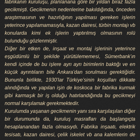
fabrikanın kuruluşu, planlanana göre bir yıldan biraz fazla
gecikmişti. Gecikmenin nedenlerine bakıldığında, önceden
araştırmasının ve hazırlığının yapılması gereken işlerin
yeterince yapılamamasıyla, kazan dairesi, türbin montajı vb
konularda kimi ek işlerin yaptırılmış olmasının rolü
bulunduğu gözlenmiştir.
Diğer bir etken de, inşaat ve montaj işlerinin yeterince
eşgüdümlü bir şekilde yürütülememesi, Sümerbank'ın
kendi içinde de bu işlere ayrı ayrı birimlerin baktığı ve en
küçük ayrıntıların bile Ankara'dan sorulması gerektiğidir.
Bununla birlikte, 1930'lar Türkiye'sinin koşulları dikkate
alındığında ve yapılan işin de koskoca bir fabrika kurmak
gibi karmaşık bir iş olduğu hatırlandığında bu gecikmeyi
normal karşılamak gerekmektedir.
Kurulumda yaşanan gecikmenin yanı sıra karşılaşılan diğer
bir durumunda da, kuruluş masrafları da başlangıçta
hesaplanandan fazla olmasıydı. Fabrika inşaatı, elektrik
tesisatı, kazan dairesi, çelik iskelet vb ana kalemlerin de