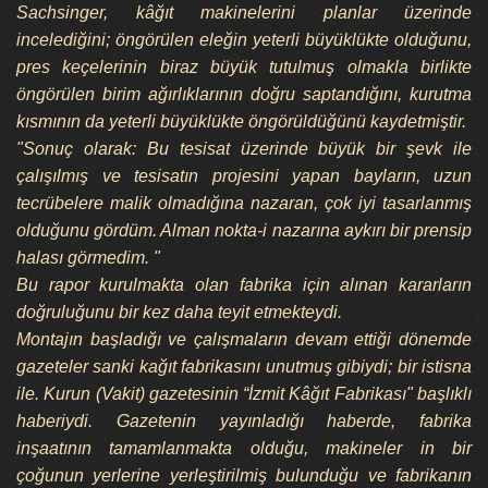
Sachsinger, kâğıt makinelerini planlar üzerinde
incelediğini; öngörülen eleğin yeterli büyüklükte olduğunu,
pres keçelerinin biraz büyük tutulmuş olmakla birlikte
öngörülen birim ağırlıklarının doğru saptandığını, kurutma
kısmının da yeterli büyüklükte öngörüldüğünü kaydetmiştir.
"Sonuç olarak: Bu tesisat üzerinde büyük bir şevk ile
çalışılmış ve tesisatın projesini yapan bayların, uzun
tecrübelere malik olmadığına nazaran, çok iyi tasarlanmış
olduğunu gördüm. Alman nokta-i nazarına aykırı bir prensip
halası görmedim. "
Bu rapor kurulmakta olan fabrika için alınan kararların
doğruluğunu bir kez daha teyit etmekteydi.
Montajın başladığı ve çalışmaların devam ettiği dönemde
gazeteler sanki kağıt fabrikasını unutmuş gibiydi; bir istisna
ile. Kurun (Vakit) gazetesinin “İzmit Kâğıt Fabrikası" başlıklı
haberiydi. Gazetenin yayınladığı haberde, fabrika
inşaatının tamamlanmakta olduğu, makineler in bir
çoğunun yerlerine yerleştirilmiş bulunduğu ve fabrikanın