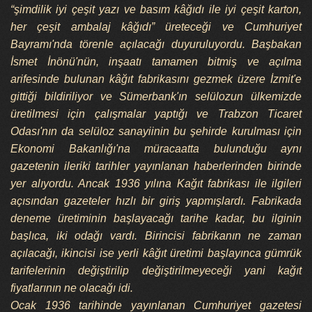
“şimdilik iyi çeşit yazı ve basım kâğıdı ile iyi çeşit karton,
her çeşit ambalaj kâğıdı” üreteceği ve Cumhuriyet
Bayramı'nda törenle açılacağı duyuruluyordu. Başbakan
İsmet İnönü'nün, inşaatı tamamen bitmiş ve açılma
arifesinde bulunan kâğıt fabrikasını gezmek üzere İzmit'e
gittiği bildiriliyor ve Sümerbank'ın selülozun ülkemizde
üretilmesi için çalışmalar yaptığı ve Trabzon Ticaret
Odası'nın da selüloz sanayiinin bu şehirde kurulması için
Ekonomi Bakanlığı'na müracaatta bulunduğu aynı
gazetenin ileriki tarihler yayınlanan haberlerinden birinde
yer alıyordu. Ancak 1936 yılına Kağıt fabrikası ile ilgileri
açısından gazeteler hızlı bir giriş yapmışlardı. Fabrikada
deneme üretiminin başlayacağı tarihe kadar, bu ilginin
başlıca, iki odağı vardı. Birincisi fabrikanın ne zaman
açılacağı, ikincisi ise yerli kâğıt üretimi başlayınca gümrük
tarifelerinin değiştirilip değiştirilmeyeceği yani kağıt
fiyatlarının ne olacağı idi.
Ocak 1936 tarihinde yayınlanan Cumhuriyet gazetesi