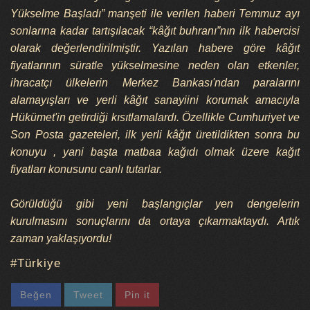
Yükselme Başladı” manşeti ile verilen haberi Temmuz ayı
sonlarına kadar tartışılacak “kâğıt buhranı”nın ilk habercisi
olarak değerlendirilmiştir. Yazılan habere göre kâğıt
fiyatlarının süratle yükselmesine neden olan etkenler,
ihracatçı ülkelerin Merkez Bankası'ndan paralarını
alamayışları ve yerli kâğıt sanayiini korumak amacıyla
Hükümet'in getirdiği kısıtlamalardı. Özellikle Cumhuriyet ve
Son Posta gazeteleri, ilk yerli kâğıt üretildikten sonra bu
konuyu , yani başta matbaa kağıdı olmak üzere kağıt
fiyatları konusunu canlı tutarlar.
Görüldüğü gibi yeni başlangıçlar yen dengelerin
kurulmasını sonuçlarını da ortaya çıkarmaktaydı. Artık
zaman yaklaşıyordu!
Türkiye
Beğen
Tweet
Pin it