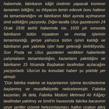
haberinde, fabrikanın kâğıt üretimin yapacak kısmının
tamamen bittiğini, su ihtiyacını temin edecek boru hattının
da tamamlandığını ve fabrikanın Mart ayında açılmasının
ümit edildiğini yazıyordu. Diğer tarafta Ulus gazetesinin 24
Ocak 1936 tarihli haberinde ise, 1935 yılı sonunda
fabrikanın bütün inşaatının ve montaj işlerinin
tamamlandığı, geriye yalnızca türbin işinin kaldığı ve
fabrikanın pek yakında işler hale geleceği belirtiliyordu.
Son Posta ve Ulus gazeteleri verdikleri haberlerde
çalışmaların tamamlandığını, kazanların yakıldığını ve
fabrikanın 15 Nisanda Başbakan tarafından açılacağını
yazıyorlardı. Ulus'un bu konudaki haberi şu şekilde yer
almıştı:
"Dün fabrika makine ve kazanlarının işleme tecrübelerine
başlanmış ve muvaffakiyetle neticelenmiştir. Fabrika
kazanları, ilk defa, Fabrika Müdürü Mehmed Ali Kâğıtçı
tarafından yakılmış ve İzmit'in havasında fabrika bacasının
uzun şeritler çizerek helezonlaşması, halkın coşkun alkış