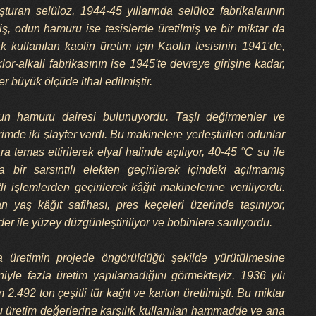
turan selüloz, 1944-45 yıllarında selüloz fabrikalarının
ş, odun hamuru ise tesislerde üretilmiş ve bir miktar da
ak kullanılan kaolin üretim için Kaolin tesisinin 1941'de,
lor-alkali fabrikasının ise 1945'te devreye girişine kadar,
r büyük ölçüde ithal edilmiştir.
odun hamuru dairesi bulunuyordu. Taşlı değirmenler ve
irimde iki şlayfer vardı. Bu makinelere yerleştirilen odunlar
a temas ettirilerek elyaf halinde açılıyor, 40-45 °C su ile
nra bir sarsıntılı elekten geçirilerek içindeki açılmamış
i işlemlerden geçirilerek kâğıt makinelerine veriliyordu.
 yaş kâğıt safihası, pres keçeleri üzerinde taşınıyor,
der ile yüzey düzgünleştiriliyor ve bobinlere sarılıyordu.
da üretimin projede öngörüldüğü şekilde yürütülmesine
niyle fazla üretim yapılamadığını görmekteyiz. 1936 yılı
2.492 ton çeşitli tür kağıt ve karton üretilmişti. Bu miktar
 üretim değerlerine karşılık kullanılan hammadde ve ana