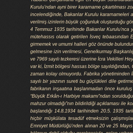
Kurulu'ndan ayni birer kararname çıkartılması zor
incelendiğinde, Bakanlar Kurulu kararnameleri ar
verilmiş izinlerin büyük çoğunluk oluşturduğu gö
4 Temmuz 1935 tarihinde Bakanlar Kurulu'nca ya
mütehassıs olarak getirilen İsveç tebaasından 
girmemek ve umumi halleri göz önünde bulundurul
gelmesine izin verilmesi, Genelkurmay Başkanlığın
ve 7969 sayılı tezkeresi üzerine İcra Vekilleri He
var ki, İzmit bölgesi hassas bölge sayıldığından,
zaman kolay olmuyordu. Fabrika yönetiminden İk
sayılı bir yazının sureti bu güçlükleri dile get
fabrikanın inşaatına başlanmadan önce kuruluş 
“Büyük Erkân-ı Harbiye makamı”ndan sorulduğu ve
mahzur olmadığı”nın bildirildiği açıklaması ile k
başlandığı 14.8.1934 tarihinden 20.5. 1935 tari
hiçbir müşkülata tesadüf etmeksizin çalışmışla
Emniyet Müdürlüğü'nden alınan 20 ve 25 Mayıs 19