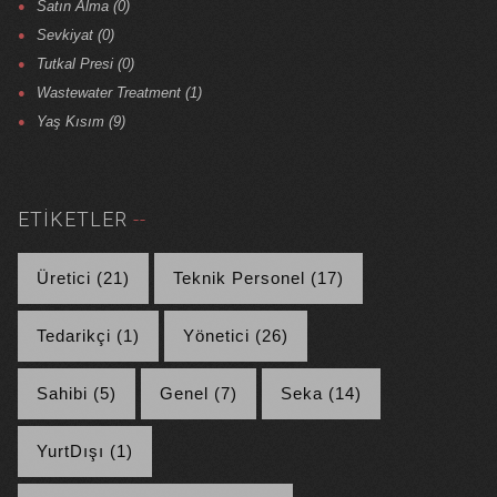
Satın Alma (0)
Sevkiyat (0)
Tutkal Presi (0)
Wastewater Treatment (1)
Yaş Kısım (9)
ETIKETLER
Üretici (21)
Teknik Personel (17)
Tedarikçi (1)
Yönetici (26)
Sahibi (5)
Genel (7)
Seka (14)
YurtDışı (1)