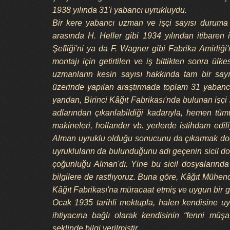
1938 yılında 31'i yabancı uyrukluydu.
Bir kere yabancı uzman ve işçi sayısı duruma g
arasında H. Heller gibi 1934 yılından itibaren 
Şefliği'ni ya da F. Wagner gibi Fabrika Amirliği
montajı için getirtilen ve iş bittikten sonra ül
uzmanların kesin sayısı hakkında tam bir sayı
üzerinde yapılan araştırmada toplam 31 yabancı
yandan, Birinci Kâğıt Fabrikası'nda bulunan işçi ka
adlarından çıkarılabildiği kadarıyla, hemen tüm
makineleri, hollander vb. yerlerde istihdam edi
Alman uyruklu olduğu sonucunu da çıkarmak doğr
uyrukluların da bulunduğunu adı geçenin sicil d
çoğunluğu Alman'dı. Yine bu sicil dosyalarında 
bilgilere de rastlıyoruz. Buna göre, Kâğıt Mühend
Kâğıt Fabrikası'na müracaat etmiş ve uygun bir g
Ocak 1935 tarihli mektupla, halen kendisine u
ihtiyacına bağlı olarak kendisinin “fenni müşa
şeklinde bilgi verilmiştir.