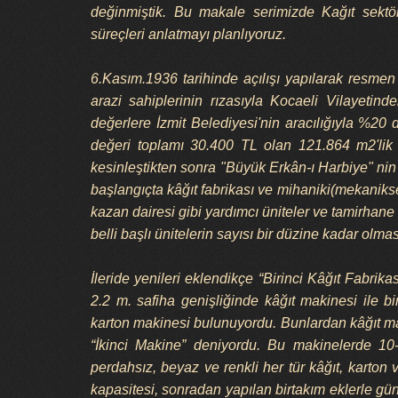
değinmiştik. Bu makale serimizde Kağıt sektörü
süreçleri anlatmayı planlıyoruz.
6.Kasım.1936 tarihinde açılışı yapılarak resme
arazi sahiplerinin rızasıyla Kocaeli Vilayetind
değerlere İzmit Belediyesi'nin aracılığıyla %20
değeri toplamı 30.400 TL olan 121.864 m2'lik bi
kesinleştikten sonra "Büyük Erkân-ı Harbiye" nin
başlangıçta kâğıt fabrikası ve mihaniki(mekanikse
kazan dairesi gibi yardımcı üniteler ve tamirhane
belli başlı ünitelerin sayısı bir düzine kadar olmas
İleride yenileri eklendikçe “Birinci Kâğıt Fabrika
2.2 m. safiha genişliğinde kâğıt makinesi ile b
karton makinesi bulunuyordu. Bunlardan kâğıt ma
“İkinci Makine” deniyordu. Bu makinelerde 10
perdahsız, beyaz ve renkli her tür kâğıt, karton 
kapasitesi, sonradan yapılan birtakım eklerle gün