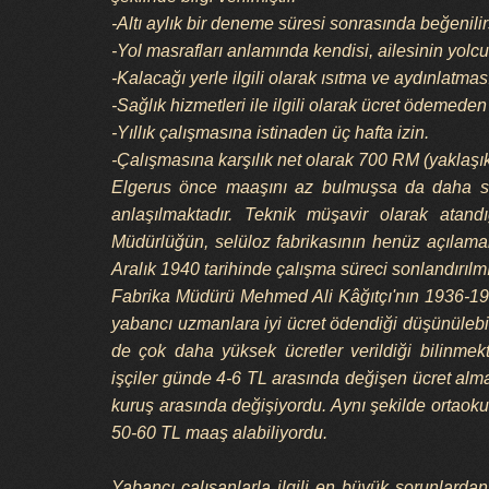
-Altı aylık bir deneme süresi sonrasında beğenilir
-Yol masrafları anlamında kendisi, ailesinin yolc
-Kalacağı yerle ilgili olarak ısıtma ve aydınlatm
-Sağlık hizmetleri ile ilgili olarak ücret ödemeden
-Yıllık çalışmasına istinaden üç hafta izin.
-Çalışmasına karşılık net olarak 700 RM (yaklaşık
Elgerus önce maaşını az bulmuşsa da daha son
anlaşılmaktadır. Teknik müşavir olarak ata
Müdürlüğün, selüloz fabrikasının henüz açılama
Aralık 1940 tarihinde çalışma süreci sonlandırılmış
Fabrika Müdürü Mehmed Ali Kâğıtçı'nın 1936-194
yabancı uzmanlara iyi ücret ödendiği düşünülebil
de çok daha yüksek ücretler verildiği bilinmekt
işçiler günde 4-6 TL arasında değişen ücret alma
kuruş arasında değişiyordu. Aynı şekilde ortaok
50-60 TL maaş alabiliyordu.
Yabancı çalışanlarla ilgili en büyük sorunlarda