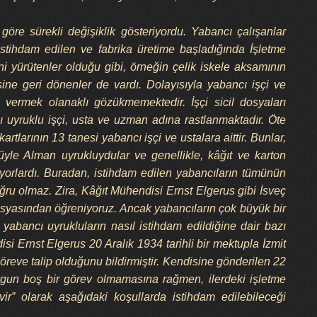
öre sürekli değişiklik gösteriyordu. Yabancı çalışanlar
istihdam edilen ve fabrika üretime başladığında İşletme
'ni yürütenler olduğu gibi, örneğin çelik iskele aksamının
kesine geri dönenler de vardı. Dolayısıyla yabancı işçi ve
 vermek olanaklı gözükmemektedir. İşçi sicil dosyaları
 uyruklu işçi, usta ve uzman adına rastlanmaktadır. Öte
rtlarının 13 tanesi yabancı işçi ve ustalara aittir. Bunlar,
üyle Alman uyrukluydular ve genellikle, kâğıt ve karton
liyorlardı. Buradan, istihdam edilen yabancıların tümünün
u olmaz. Zira, Kâğıt Mühendisi Ernst Elgerus gibi İsveç
osyasından öğreniyoruz. Ancak yabancıların çok büyük bir
yabancı uyrukluların nasıl istihdam edildiğine dair bazı
isi Ernst Elgerus 20 Aralık 1934 tarihli bir mektupla İzmit
öreve talip olduğunu bildirmiştir. Kendisine gönderilen 22
ygun boş bir görev olmamasına rağmen, ilerdeki işletme
vir” olarak aşağıdaki koşullarda istihdam edilebileceği