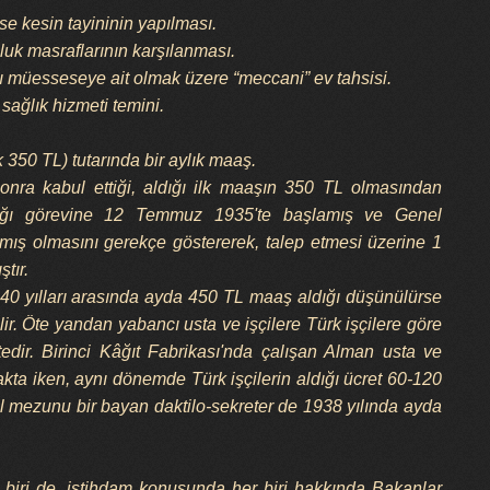
se kesin tayininin yapılması.
uluk masraflarının karşılanması.
ası müesseseye ait olmak üzere “meccani” ev tahsisi.
 sağlık hizmeti temini.
 350 TL) tutarında bir aylık maaş.
ra kabul ettiği, aldığı ilk maaşın 350 TL olmasından
ndığı görevine 12 Temmuz 1935'te başlamış ve Genel
mış olmasını gerekçe göstererek, talep etmesi üzerine 1
tır.
0 yılları arasında ayda 450 TL maaş aldığı düşünülürse
ir. Öte yandan yabancı usta ve işçilere Türk işçilere göre
edir. Birinci Kâğıt Fabrikası'nda çalışan Alman usta ve
kta iken, aynı dönemde Türk işçilerin aldığı ücret 60-120
ul mezunu bir bayan daktilo-sekreter de 1938 yılında ayda
n biri de, istihdam konusunda her biri hakkında Bakanlar