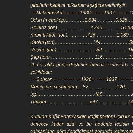
girdilerin kabaca miktarları aşağıda verilmiştir;
----Malzeme Adı-----------1936---------1937----------
Odun (metreküp)…………1.834…………9.525……
Selüloz (ton)…………………2.246…………5.558
Kırpıntı kâğıt (ton)………….726…………..1.080
Kaolin (ton)……………………144………………5
Reçine (ton)……………………..82……………..1
Şap (ton)……….……………….216……………..3
İlk üç yılda gerçekleştirilen üretimi esnasında
şekildedir:
----Çalışan-------------------1936----------1937--------
Memur ve müstahdem….82………………120……
İşçi………………………………465……………….62
Toplam……………………….547……………….74
Kurulan Kağıt Fabrikasının kağıt sektörü için ilk 
denecek kadar azdı ve bu nedenle tesisin ku
çalışanların görevlendirilmesi zorunda kalınmışt