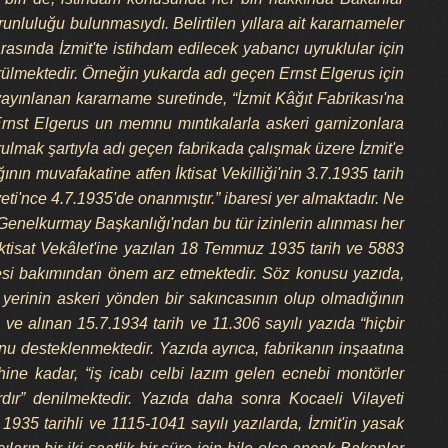
unluluğu bulunmasıydı. Belirtilen yıllara ait kararnameler
asında İzmit'te istihdam edilecek yabancı uyruklular için
rülmektedir. Örneğin yukarda adı geçen Ernst Elgerus için
yınlanan kararname suretinde, “İzmit Kâğıt Fabrikası'na
Ernst Elgerus un memnu mıntıkalarla askeri garnizonlara
mak şartıyla adı geçen fabrikada çalışmak üzere İzmit'e
ın muvafakatine atfen İktisat Vekilliği'nin 3.7.1935 tarih
yeti'nce 4.7.1935'de onanmıştır.” ibaresi yer almaktadır. Ne
 Genelkurmay Başkanlığı'ndan bu tür izinlerin alınması her
tisat Vekâlet'ine yazılan 18 Temmuz 1935 tarih ve 5883
irmesi bakımından önem arz etmektedir. Söz konusu yazıda,
yerinin askeri yönden bir sakıncasının olup olmadığının
 alınan 15.7.1934 tarih ve 11.306 sayılı yazıda “hiçbir
onu desteklenmektedir. Yazıda ayrıca, fabrikanın inşaatına
hine kadar, “iş icabı celbi lazım gelen ecnebi montörler
rdır” denilmektedir. Yazıda daha sonra Kocaeli Vilayeti
35 tarihli ve 1115-1041 sayılı yazılarda, İzmit'in yasak