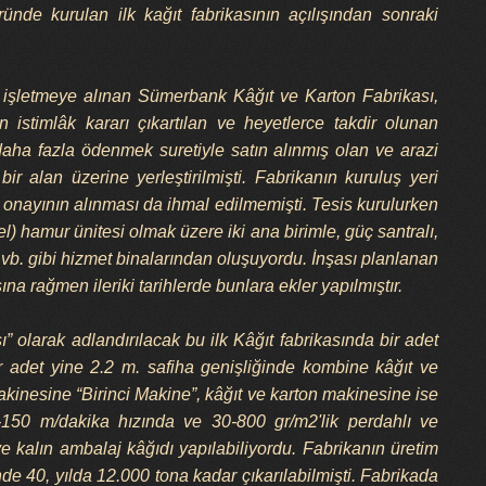
nde kurulan ilk kağıt fabrikasının açılışından sonraki
n işletmeye alınan Sümerbank Kâğıt ve Karton Fabrikası,
en istimlâk kararı çıkartılan ve heyetlerce takdir olunan
 daha fazla ödenmek suretiyle satın alınmış olan ve arazi
r alan üzerine yerleştirilmişti. Fabrikanın kuruluş yeri
 onayının alınması da ihmal edilmemişti. Tesis kurulurken
l) hamur ünitesi olmak üzere iki ana birimle, güç santralı,
 vb. gibi hizmet binalarından oluşuyordu. İnşası planlanan
ına rağmen ileriki tarihlerde bunlara ekler yapılmıştır.
sı” olarak adlandırılacak bu ilk Kâğıt fabrikasında bir adet
ir adet yine 2.2 m. safiha genişliğinde kombine kâğıt ve
kinesine “Birinci Makine”, kâğıt ve karton makinesine ise
-150 m/dakika hızında ve 30-800 gr/m2'lik perdahlı ve
ve kalın ambalaj kâğıdı yapılabiliyordu. Fabrikanın üretim
de 40, yılda 12.000 tona kadar çıkarılabilmişti. Fabrikada