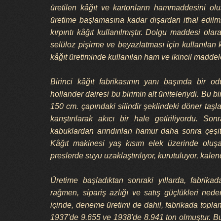
üretilen kâğıt ve kartonların hammaddesini oluş
üretime başlamasına kadar dışardan ithal edilmi
kırpıntı kâğıt kullanılmıştır. Dolgu maddesi olar
selüloz pişirme ve beyazlatması için kullanılan k
kâğıt üretiminde kullanılan ham ve ikincil maddele
Birinci kâğıt fabrikasının yanı başında bir 
hollander dairesi bu birimin alt üniteleriydi. Bu b
150 cm. çapındaki silindir şeklindeki döner taşlar
karıştırılarak akıcı bir hale getiriliyordu. So
kabuklardan arındırılan hamur daha sonra çeşitl
Kâğıt makinesi yaş kısım elek üzerinde oluşan
preslerde suyu uzaklaştırılıyor, kurutuluyor, kalen
Üretime başladıktan sonraki yıllarda, fabrika
rağmen, sipariş azlığı ve satış güçlükleri nede
içinde, deneme üretimi de dahil, fabrikada toplam 
1937'de 9.655 ve 1938'de 8.941 ton olmuştur. Bu