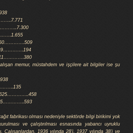
1938
…..7.771
………..7.300
……….1.655
60………….509
69………….194
11………….380
 çalışan memur, müstahdem ve işçilere ait bilgiler ise şu
-1938
……..135
5…………..458
5…………..593
kağıt fabrikası olması nedeniyle sektörde bilgi birikimi yok
rulması ve çalıştırılması esnasında yabancı uyruklu
ı. Çalışanlardan, 1936 yılında 28'i, 1937 yılında 38'i ve