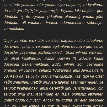
zincirinde yavaşlamalar yaşanmaya başlamış ve fiyatlarda
da belirgin düşüşler yaşanmıştır. Fiyatlardaki düşüler, geri
dönüşüm işi ile uğraşan şirketlerin planladığı yapıda görü
dönüşüm alt yapılarını finanse edememesine sebebiyet
vermektedir.
Diğer yandan yazı tabı ve ofset kağıtlara olan taleplerde
de, evden çalışma ve online eğitimlerin devreye girmesi ile
düşüşler yaşandığı gözlenmektedir. 2022 yılında yazı tabı
ve ofset kağıtlardaki Pazar payının % 20'lere kadar
düşeceği beklenmektedir. 2021 yılının son çeyreğine
girerken yıl içindeki selüloz fiyatlarında artış Avrupa'da %
53, Asya'da ise % 47 oranlarına çıkmıştı. Yazı tabı ve ofset
kağıt üreticileri, ürettiği ürünlere talebin azalması nedeniyle
selüloz fiyatlarındaki artışı gerektiği gibi yansıtamadığı için
selüloz girdi maliyetlerinden en fazla olumsuz etkilenen
üretici grubu olmuştur. Ancak, bu grupta yer alan üreticiler
için 2022 yılı içinde selüloz ve odun fiyatlarında artışın