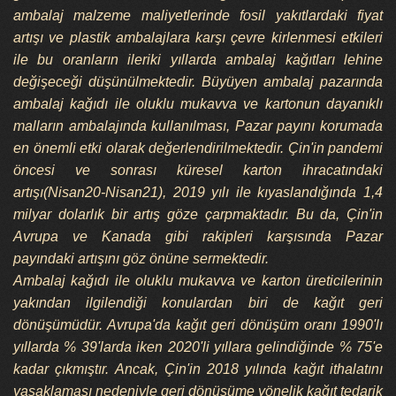
ambalaj malzeme maliyetlerinde fosil yakıtlardaki fiyat
artışı ve plastik ambalajlara karşı çevre kirlenmesi etkileri
ile bu oranların ileriki yıllarda ambalaj kağıtları lehine
değişeceği düşünülmektedir. Büyüyen ambalaj pazarında
ambalaj kağıdı ile oluklu mukavva ve kartonun dayanıklı
malların ambalajında kullanılması, Pazar payını korumada
en önemli etki olarak değerlendirilmektedir. Çin'in pandemi
öncesi ve sonrası küresel karton ihracatındaki
artışı(Nisan20-Nisan21), 2019 yılı ile kıyaslandığında 1,4
milyar dolarlık bir artış göze çarpmaktadır. Bu da, Çin'in
Avrupa ve Kanada gibi rakipleri karşısında Pazar
payındaki artışını göz önüne sermektedir.
Ambalaj kağıdı ile oluklu mukavva ve karton üreticilerinin
yakından ilgilendiği konulardan biri de kağıt geri
dönüşümüdür. Avrupa'da kağıt geri dönüşüm oranı 1990'lı
yıllarda % 39'larda iken 2020'li yıllara gelindiğinde % 75'e
kadar çıkmıştır. Ancak, Çin'in 2018 yılında kağıt ithalatını
yasaklaması nedeniyle geri dönüşüme yönelik kağıt tedarik