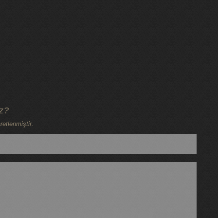
iz?
retlenmiştir.