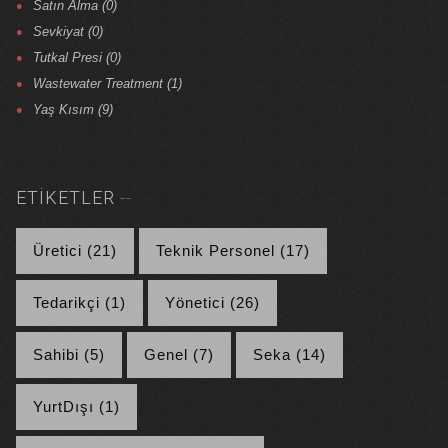
Satın Alma (0)
Sevkiyat (0)
Tutkal Presi (0)
Wastewater Treatment (1)
Yaş Kısım (9)
ETIKETLER
Üretici (21)
Teknik Personel (17)
Tedarikçi (1)
Yönetici (26)
Sahibi (5)
Genel (7)
Seka (14)
YurtDışı (1)