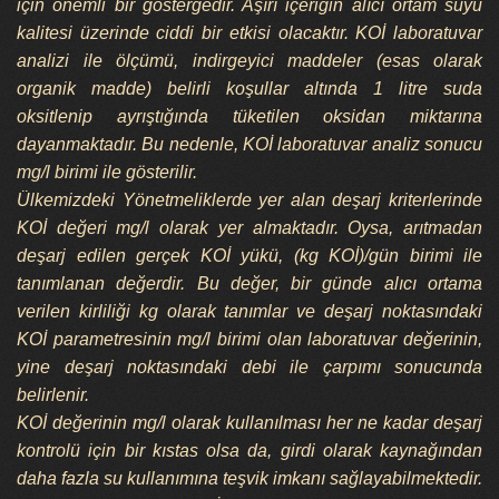
için önemli bir göstergedir. Aşırı içeriğin alıcı ortam suyu
kalitesi üzerinde ciddi bir etkisi olacaktır.‌ KOİ laboratuvar
analizi ile ölçümü, indirgeyici maddeler (esas olarak
organik madde) belirli koşullar altında 1 litre suda
oksitlenip ayrıştığında tüketilen oksidan miktarına
dayanmaktadır. Bu nedenle, KOİ laboratuvar analiz sonucu
mg/l birimi ile gösterilir.
Ülkemizdeki Yönetmeliklerde yer alan deşarj kriterlerinde
KOİ değeri mg/l olarak yer almaktadır. Oysa, arıtmadan
deşarj edilen gerçek KOİ yükü, (kg KOİ)/gün birimi ile
tanımlanan değerdir. Bu değer, bir günde alıcı ortama
verilen kirliliği kg olarak tanımlar ve deşarj noktasındaki
KOİ parametresinin mg/l birimi olan laboratuvar değerinin,
yine deşarj noktasındaki debi ile çarpımı sonucunda
belirlenir.
KOİ değerinin mg/l olarak kullanılması her ne kadar deşarj
kontrolü için bir kıstas olsa da, girdi olarak kaynağından
daha fazla su kullanımına teşvik imkanı sağlayabilmektedir.