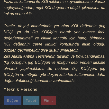
Fazla su kullanımı ile KOİ miktarının seyreltilmesine olanak
sağlayacağından, mg/l KOİ değerinin düşük çıkmasına da
imkan verecektir.
Özetle, deşarj kriterlerinde yer alan KOİ değerinin (mg
KOİ)/l ya da (kg KOİ)/gün olarak yer alması farkı
değerlendirilmeli ve kirlilik kontrolü için hangi birimdeki
KOİ değerinin çevre kirliliği konusunda etkin olduğu
gözden geçirilmelidir diye düşünülmektedir.
Zira Atıksu Arıtma Tesislerinin tasarım ve boyutlandırılması
(kg KOİ)/gün, (kg BOİ)/gün ve m3/gün debi verileri dikkate
alınarak yapılmaktadır. Bu nedenle (kg KOİ)/gün, (kg
BOİ)/gün ve m3/gün gibi deşarj kriterleri kullanımının daha
doğru olabileceği kanaatine varılmaktadır.
Teknik Personel
Beğen
Tweet
Pin it