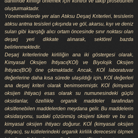
dahilinde kirliliği önlemek için kontrol ve takip prosedürleri
oluşturmaktadır.
Yönetmeliklerde yer alan Atıksu Deşarj Kriterleri, tesislerin
atıksu arıtma tesisleri çıkışında ve göl, akarsu, kıyı ve deniz
suları gibi karıştığı alıcı ortam öncesinde sınır noktası olan
deşarj yeri dikkate alınarak, sektörel bazda
belirlenmektedir.
Deşarj kriterlerinde kirliliğin ana iki göstergesi olarak,
Kimyasal Oksijen İhtiyacı(KOİ) ve Biyolojik Oksijen
İhtiyacı(BOİ) öne çıkmaktadır. Ancak, KOİ laboratuvar
değerlerine daha kısa sürede ulaşıldığı için, KOİ değerleri
ana deşarj kriteri olarak benimsenmiştir. KOİ (kimyasal
oksijen ihtiyacı) esas olarak su numunesindeki güçlü
oksidanlar, özellikle organik maddeler tarafından
oksitlenebilen maddelerden meydana gelir. Bu maddelerin
oksidasyonu, sudaki çözünmüş oksijeni tüketir ve bu da
kimyasal oksijen ihtiyacı doğurur. KOİ (kimyasal oksijen
ihtiyacı), su kütlelerindeki organik kirlilik derecesini ölçmek